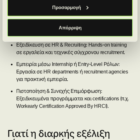
Προσαρμογή
Βασική εκπαίδευση: Δεν απαιτείται συγκεκριμένο
πτυχίο, αλλά προτιμούνται σπουδές σε HR, Ψυχολογία,
Απόρριψη
Διοίκηση Επιχειρήσεων ή Κοινωνικές Επιστήμες.
Εξειδίκευση σε HR & Recruiting: Hands-on training
σε εργαλεία και τεχνικές σύγχρονου recruitment.
Εμπειρία μέσω Internship ή Entry-Level Ρόλων:
Εργασία σε HR departments ή recruitment agencies
για πρακτική εμπειρία.
Πιστοποίηση & Συνεχής Επιμόρφωση:
Εξειδικευμένα προγράμματα και certifications (π.χ.
Workearly Certification Approved By HRCI).
Γιατί η διαρκής εξέλιξη