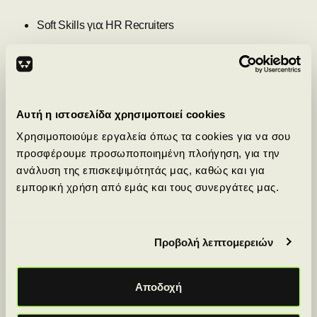
Soft Skills για HR Recruiters
Critical Thinking & Problem Solving: Ικανότητα να
λαμβάνει data-driven αποφάσεις και να επιλύει hiring
challenges.
Active Listening & Communication: Σαφής επικοινωνία
Αυτή η ιστοσελίδα χρησιμοποιεί cookies
με υποψηφίους και hiring managers.
Χρησιμοποιούμε εργαλεία όπως τα cookies για να σου
Negotiation & Persuasion: Ικανότητα να πείθει
προσφέρουμε προσωποποιημένη πλοήγηση, για την
υποψηφίους να επιλέξουν την εταιρεία.
ανάλυση της επισκεψιμότητάς μας, καθώς και για
Empathy & Emotional Intelligence: Κατανόηση των
εμπορική χρήση από εμάς και τους συνεργάτες μας.
αναγκών και των προσδοκιών των υποψηφίων.
Adaptability & Continuous Learning: Διάθεση για συνεχή
μάθηση και προσαρμογή στις τεχνολογικές εξελίξεις.
Προβολή λεπτομερειών
Ποια είναι τα βήματα για να
Αποδοχή
γίνει κάποιος HR Recruiter;