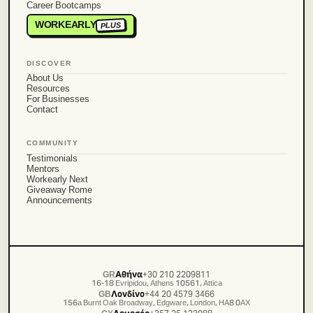
Career Bootcamps
WORKEARLY
PLUS
DISCOVER
About Us
Resources
For Businesses
Contact
COMMUNITY
Testimonials
Mentors
Workearly Next
Giveaway Rome
Announcements
GR
Αθήνα
+30 210 2209811
16-18 Evripidou, Athens 10561, Attica
GB
Λονδίνο
+44 20 4579 3466
156a Burnt Oak Broadway, Edgware, London, HA8 0AX