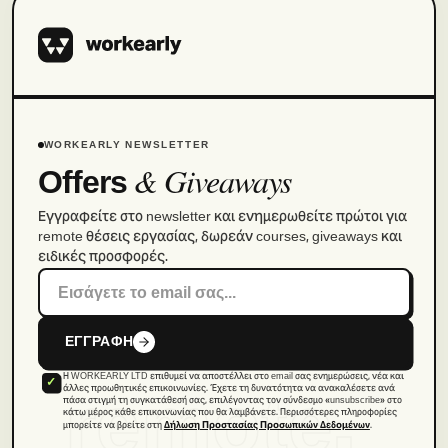
WORKEARLY NEWSLETTER
& Giveaways
Offers
Εγγραφείτε στο newsletter και ενημερωθείτε πρώτοι για
remote θέσεις εργασίας, δωρεάν courses, giveaways και
ειδικές προσφορές.
ΕΓΓΡΑΦΗ
Η WORKEARLY LTD επιθυμεί να αποστέλλει στο email σας ενημερώσεις, νέα και
remote.
άλλες προωθητικές επικοινωνίες. Έχετε τη δυνατότητα να ανακαλέσετε ανά
πάσα στιγμή τη συγκατάθεσή σας, επιλέγοντας τον σύνδεσμο «unsubscribe» στο
κάτω μέρος κάθε επικοινωνίας που θα λαμβάνετε. Περισσότερες πληροφορίες
μπορείτε να βρείτε στη
.
Δήλωση Προστασίας Προσωπικών Δεδομένων