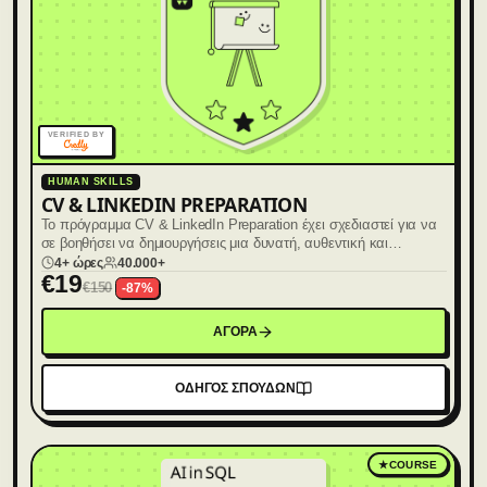
VERIFIED BY
HUMAN SKILLS
CV & LINKEDIN PREPARATION
Το πρόγραμμα CV & LinkedIn Preparation έχει σχεδιαστεί για να
σε βοηθήσει να δημιουργήσεις μια δυνατή, αυθεντική και
στοχευμένη επαγγελματική εικόνα.
4+ ώρες
40.000+
€
19
€
150
-
87
%
ΑΓΟΡΑ
ΟΔΗΓΟΣ ΣΠΟΥΔΩΝ
★
COURSE