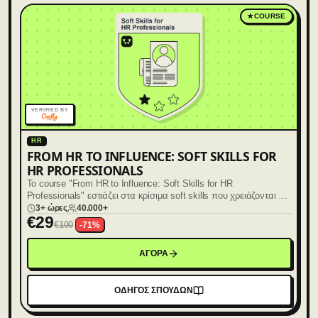
★
COURSE
VERIFIED BY
HR
FROM HR TO INFLUENCE: SOFT SKILLS FOR
HR PROFESSIONALS
Το course "From HR to Influence: Soft Skills for HR
Professionals" εστιάζει στα κρίσιμα soft skills που χρειάζονται οι
σύγχρονοι επαγγελματίες HR για να έχουν επιρροή, αξιοπιστία
3+ ώρες
40.000+
€
29
και ουσιαστικό ρόλο στον οργανισμό.
€
100
-
71
%
ΑΓΟΡΑ
ΟΔΗΓΟΣ ΣΠΟΥΔΩΝ