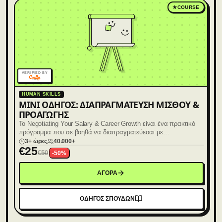
★
COURSE
VERIFIED BY
HUMAN SKILLS
MINI ΟΔΗΓΌΣ: ΔΙΑΠΡΑΓΜΆΤΕΥΣΗ ΜΙΣΘΟΎ &
ΠΡΟΑΓΩΓΉΣ
Το Negotiating Your Salary & Career Growth είναι ένα πρακτικό
πρόγραμμα που σε βοηθά να διαπραγματεύεσαι με
αυτοπεποίθηση την αύξηση μισθού, την προαγωγή ή τον επόμενο
3+ ώρες
40.000+
€
25
ρόλο σου.
€
50
-
50
%
ΑΓΟΡΑ
ΟΔΗΓΟΣ ΣΠΟΥΔΩΝ