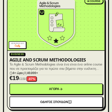
★
COURSE
VERIFIED BY
BUSINESS
AGILE AND SCRUM METHODOLOGIES
Το Agile & Scrum Methodologies είναι ένα είναι ένα online course
που σε προετοιμάζει για τα πρώτα σου βήματα στην ευέλικτη
διαχείριση έργων (Agile Project Management).
4+ ώρες
40.000+
€
19
€
150
-
87
%
ΑΓΟΡΑ
ΟΔΗΓΟΣ ΣΠΟΥΔΩΝ