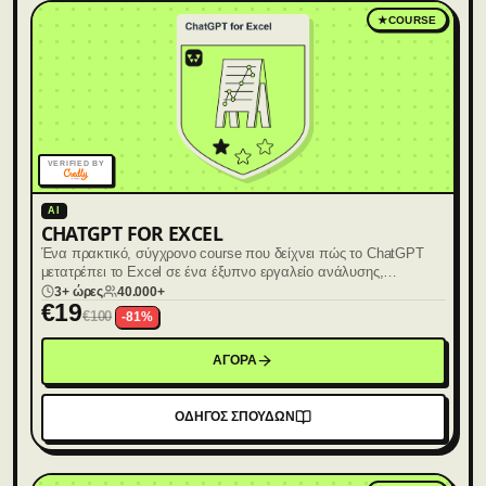
★
COURSE
VERIFIED BY
AI
CHATGPT FOR EXCEL
Ένα πρακτικό, σύγχρονο course που δείχνει πώς το ChatGPT
μετατρέπει το Excel σε ένα έξυπνο εργαλείο ανάλυσης,
αυτοματοποίησης και παραγωγικότητας.
3+ ώρες
40.000+
€
19
€
100
-
81
%
ΑΓΟΡΑ
ΟΔΗΓΟΣ ΣΠΟΥΔΩΝ