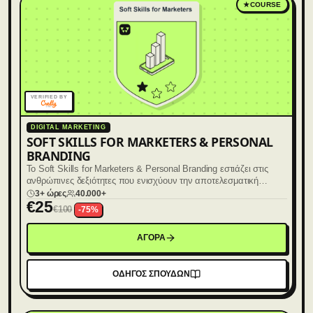
★
COURSE
VERIFIED BY
DIGITAL MARKETING
SOFT SKILLS FOR MARKETERS & PERSONAL
BRANDING
Το Soft Skills for Marketers & Personal Branding εστιάζει στις
ανθρώπινες δεξιότητες που ενισχύουν την αποτελεσματική
επικοινωνία, την επαγγελματική εικόνα και την προσωπική
3+ ώρες
40.000+
€
25
επιρροή στον χώρο του marketing και του personal branding.
€
100
-
75
%
ΑΓΟΡΑ
ΟΔΗΓΟΣ ΣΠΟΥΔΩΝ