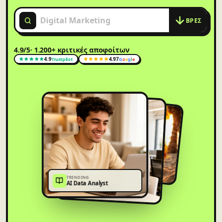
ΒΡΕΣ
4.9/5
· 1.200+ κριτικές αποφοίτων
4.9
4.97
Trustpilot
G
o
o
g
l
e
TRENDING
AI Data Analyst