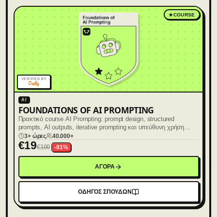
★
COURSE
VERIFIED BY
AI
FOUNDATIONS OF AI PROMPTING
Πρακτικό course AI Prompting: prompt design, structured
prompts, AI outputs, iterative prompting και υπεύθυνη χρήση
Τεχνητής Νοημοσύνης.
3+ ώρες
40.000+
€
19
€
100
-
81
%
ΑΓΟΡΑ
ΟΔΗΓΟΣ ΣΠΟΥΔΩΝ