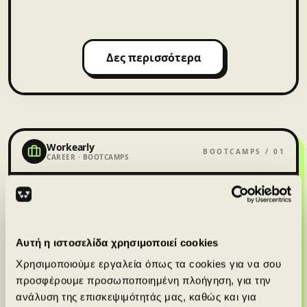
Δες περισσότερα
Workearly
BOOTCAMPS / 01
CAREER · BOOTCAMPS
CAREER BOOTCAMPS
Αυτή η ιστοσελίδα χρησιμοποιεί cookies
Γίνε job-ready.
Χρησιμοποιούμε εργαλεία όπως τα cookies για να σου
Όχι απλώς certified.
προσφέρουμε προσωποποιημένη πλοήγηση, για την
ανάλυση της επισκεψιμότητάς μας, καθώς και για