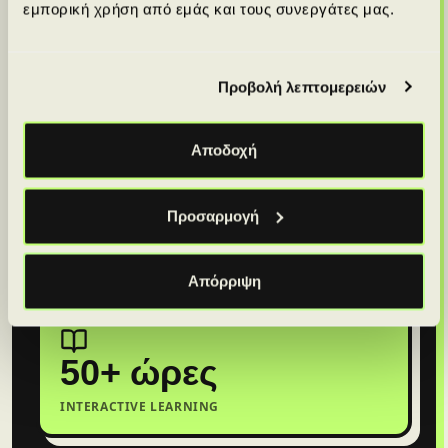
εμπορική χρήση από εμάς και τους συνεργάτες μας.
Απόκτησε πρακτική εμπειρία μέσα από 1-
on-1 mentoring, real-world projects και
career support, σχεδιασμένα για να σε
Προβολή λεπτομερειών
προετοιμάσουν για την αγορά εργασίας.
Αποδοχή
ΔΕΣ ΤΑ BOOTCAMPS
Προσαρμογή
ΜΊΛΑ ΜΕ ΣΎΜΒΟΥΛΟ
Απόρριψη
50+ ώρες
INTERACTIVE LEARNING