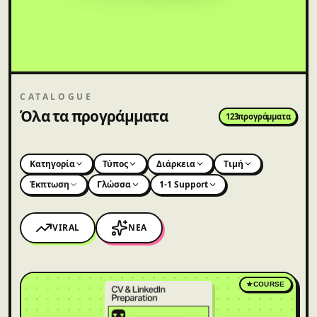
CATALOGUE
Όλα τα προγράμματα
123
προγράμματα
Κατηγορία
Τύπος
Διάρκεια
Τιμή
Έκπτωση
Γλώσσα
1-1 Support
VIRAL
ΝΈΑ
★
COURSE