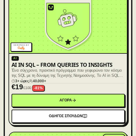
VERIFIED BY
AI
AI IN SQL – FROM QUERIES TO INSIGHTS
Ένα σύγχρονο, πρακτικό πρόγραμμα που γεφυρώνει τον κόσμο
της SQL με τη δύναμη της Τεχνητής Νοημοσύνης. Το AI in SQL
απευθύνεται σε αναλυτές, data professionals και επαγγελματίες
3+ ώρες
40.000+
€
19
που θέλουν να μεταβούν από το απλό query writing σε query
€
100
-
81
%
reasoning.
ΑΓΟΡΑ
ΟΔΗΓΟΣ ΣΠΟΥΔΩΝ