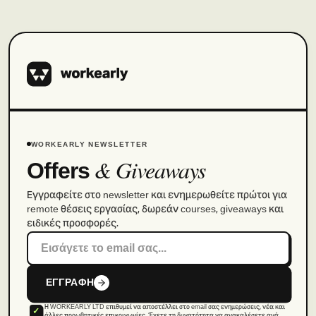
WORKEARLY NEWSLETTER
& Giveaways
Offers
Εγγραφείτε στο newsletter και ενημερωθείτε πρώτοι για
remote θέσεις εργασίας, δωρεάν courses, giveaways και
ειδικές προσφορές.
ΕΓΓΡΑΦΗ
Η WORKEARLY LTD επιθυμεί να αποστέλλει στο email σας ενημερώσεις, νέα και
άλλες προωθητικές επικοινωνίες. Έχετε τη δυνατότητα να ανακαλέσετε ανά