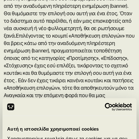
από την αναδυόμενη πληρέστερη ενημέρωση (banner).
Θα θυμόμαστε την επιλογή σου αυτή για ένα έτος. Όταν
το διάστημα αυτό παρέλθει, ή εάν μας επισκεφτείς από
νέα συσκευή ή νέο φυλλομετρητή, θα σε ρωτήσουμε
ξανά.Επιλέγοντας το κουμπί «Αποθήκευση επιλογών» που
θα βρεις κάτω από την αναδυόμενη πληρέστερη
ενημέρωση (banner), πραγματοποιείται τοποθέτηση
όποιας από τις κατηγορίες «Προτίμησης», «Επίδοσης»,
«Στόχευσης» έχεις εσύ επιλέξει, τικάροντας το σχετικό
κουτάκι και θα θυμόμαστε την επιλογή σου αυτή για ένα
έτος . Εάν δεν έχεις τικάρει κανένα κουτάκι και πατήσεις
«Αποθήκευση επιλογών», τότε θα αποθηκευτούν μόνο τα
Αναγκαία και την επόμενη φορά που θα μας
επισκεφθείς, θα σε ρωτήσουμε ξανά.​
Αλλαγή επιλογών –
Ανάκληση συγκατάθεσης​
Μπορείς ανά πάσα στιγμή να
αλλάξεις για το μέλλον την επιλογή που έχεις κάνει
σχετικά με τα cookies και συναφείς τεχνολογίες στην
Αυτή η ιστοσελίδα χρησιμοποιεί cookies
ιστοσελίδα μας. Στο κάτω αριστερά σημείο κάθε σελίδας
Χρησιμοποιούμε εργαλεία όπως τα cookies για να σου