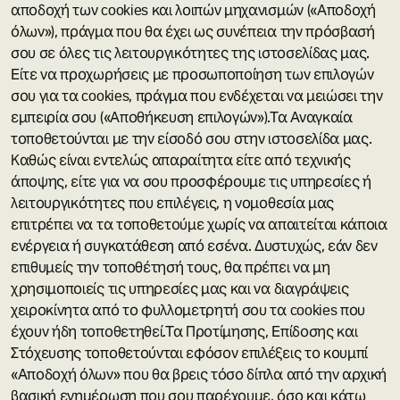
αποδοχή των cookies και λοιπών μηχανισμών («Αποδοχή
όλων»), πράγμα που θα έχει ως συνέπεια την πρόσβασή
σου σε όλες τις λειτουργικότητες της ιστοσελίδας μας.
Είτε να προχωρήσεις με προσωποποίηση των επιλογών
σου για τα cookies, πράγμα που ενδέχεται να μειώσει την
εμπειρία σου («Αποθήκευση επιλογών»).​Τα Αναγκαία
τοποθετούνται με την είσοδό σου στην ιστοσελίδα μας.
Καθώς είναι εντελώς απαραίτητα είτε από τεχνικής
άποψης, είτε για να σου προσφέρουμε τις υπηρεσίες ή
λειτουργικότητες που επιλέγεις, η νομοθεσία μας
επιτρέπει να τα τοποθετούμε χωρίς να απαιτείται κάποια
ενέργεια ή συγκατάθεση από εσένα. Δυστυχώς, εάν δεν
επιθυμείς την τοποθέτησή τους, θα πρέπει να μη
χρησιμοποιείς τις υπηρεσίες μας και να διαγράψεις
χειροκίνητα από το φυλλομετρητή σου τα cookies που
έχουν ήδη τοποθετηθεί.Τα Προτίμησης, Επίδοσης και
Στόχευσης τοποθετούνται εφόσον επιλέξεις το κουμπί
«Αποδοχή όλων» που θα βρεις τόσο δίπλα από την αρχική
βασική ενημέρωση που σου παρέχουμε, όσο και κάτω