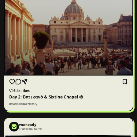
6.4k
likes
Day 2: Βατικανό & Sixtine Chapel 🎨
#Vatican
#Art
#Italy
workearly
Trastevere, Rome