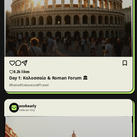
8.2k
likes
Day 1: Κολοσσαίο & Roman Forum 🏛️
#Rome
#Colosseum
#Travel
workearly
Vatican City