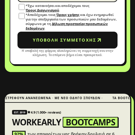
*Έχω κατανοήσει και αποδέχομαι τους
Όρους Διαγωνισμού
.
*Αποδέχομαι τους
Όρους χρήσης
και έχω ενημερωθεί
για την επεξεργασία των προσωπικών μου δεδομένων,
σύμφωνα με τη
Δήλωση προστασίας προσωπικών
δεδομένων
.
ΥΠΟΒΟΛΉ ΣΥΜΜΕΤΟΧΉΣ
Η υποβολή της φόρμας ολοκληρώνει τη συμμετοχή σου στην
κλήρωση. Το επόμενο βήμα είναι προαιρετικό.
ΡΕΦΟΥΝ ΑΝΑΝΕΩΜΕΝΑ · ΜΕ ΝΕΟ ΟΔΗΓΟ ΣΠΟΥΔΩΝ ·
ΤΑ BOOTCAMPS ΕΠ
4.9 (1.000+ reviews)
EST. 2019
WORKEARLY
BOOTCAMPS
92%
των αποφοίτων μας βρήκαν δουλειά σε 6