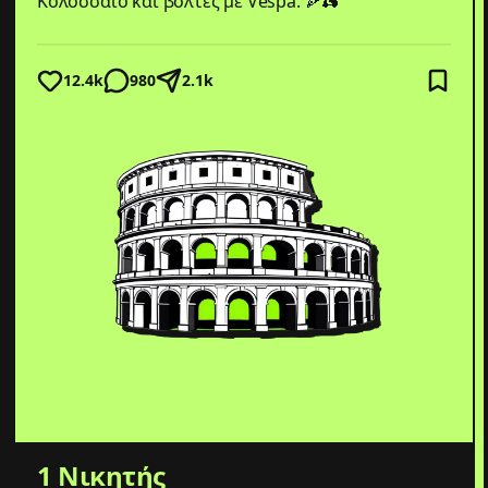
Κολοσσαίο και βόλτες με Vespa. 🍕🛵
12.4
k
980
2.1
k
1 Νικητής