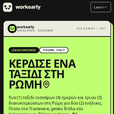
Learn
workearly
GIVEAWAY / 001
SPONSORED · GIVEAWAY
ΔΙΑΓΩΝΙΣΜΌΣ
ROME, ITALY
ΚΈΡΔΙΣΕ ΈΝΑ
ΤΑΞΊΔΙ ΣΤΗ
ΡΏΜΗ
Ένα (1) ταξίδι τεσσάρων (4) ημερών και τριών (3)
διανυκτερεύσεων στη Ρώμη για δύο (2) ενήλικες.
Πίτσα στο Trastevere, gelato δίπλα στο