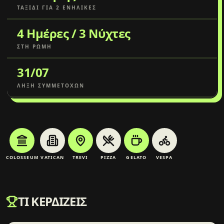
ΤΑΞΊΔΙ ΓΙΑ 2 ΕΝΉΛΙΚΕΣ
4 Ημέρες / 3 Νύχτες
ΣΤΗ ΡΏΜΗ
31/07
ΛΉΞΗ ΣΥΜΜΕΤΟΧΏΝ
COLOSSEUM
VATICAN
TREVI
PIZZA
GELATO
VESPA
ΤΙ ΚΕΡΔΊΖΕΙΣ