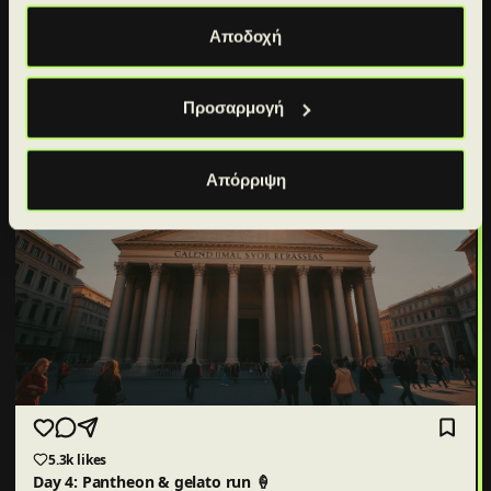
workearly
Αποδοχή
Pantheon, Rome
Προσαρμογή
Απόρριψη
5.3k
likes
Day 4: Pantheon & gelato run 🍦