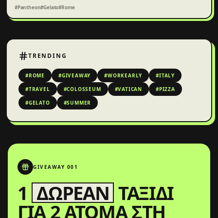
#Pantheon
#Gelato
#Rome
TRENDING
#ROME
#GIVEAWAY
#WORKEARLY
#ITALY
#TRAVEL
#COLOSSEUM
#VATICAN
#PIZZA
#GELATO
#SUMMER
GIVEAWAY 001
1
ΔΩΡΕΆΝ
ΤΑΞΊΔΙ
ΓΙΑ 2 ΆΤΟΜΑ ΣΤΗ