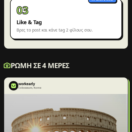
03
Like & Tag
Βρες το post και κάνε tag 2 φίλους σου.
ΡΏΜΗ ΣΕ 4 ΜΈΡΕΣ
workearly
Colosseum, Rome