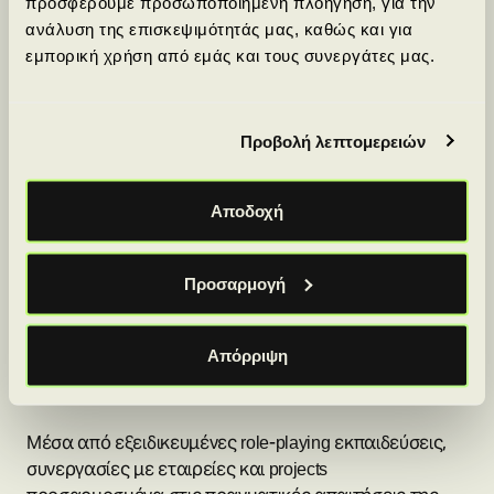
προσφέρουμε προσωποποιημένη πλοήγηση, για την
ανάλυση της επισκεψιμότητάς μας, καθώς και για
Θα μπορώ να αντεπεξέλθω οικονομικά και
εμπορική χρήση από εμάς και τους συνεργάτες μας.
πρακτικά στις απαιτήσεις του προγράμματος;
Workearly: Πρακτική
Προβολή λεπτομερειών
εκπαίδευση και προοπτικές
καριέρας
Αποδοχή
Το Workearly προωθεί τη φιλοσοφία της πρακτικής
Προσαρμογή
εκπαίδευσης και της απόκτησης επαγγελματικής
εμπειρίας, βοηθώντας τους υποψηφίους να
Απόρριψη
αποκτήσουν άμεσα τις απαραίτητες δεξιότητες και
να συνδεθούν με την αγορά εργασίας.
Μέσα από εξειδικευμένες role-playing εκπαιδεύσεις,
συνεργασίες με εταιρείες και projects