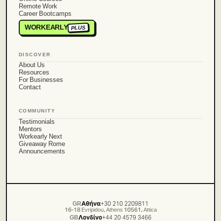
Remote Work
Career Bootcamps
WORKEARLY
PLUS
DISCOVER
About Us
Resources
For Businesses
Contact
COMMUNITY
Testimonials
Mentors
Workearly Next
Giveaway Rome
Announcements
GR
Αθήνα
+30 210 2209811
16-18 Evripidou, Athens 10561, Attica
GB
Λονδίνο
+44 20 4579 3466