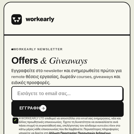
WORKEARLY NEWSLETTER
& Giveaways
Offers
Εγγραφείτε στο newsletter και ενημερωθείτε πρώτοι για
remote θέσεις εργασίας, δωρεάν courses, giveaways και
ειδικές προσφορές.
ΕΓΓΡΑΦΗ
Η WORKEARLY LTD επιθυμεί να αποστέλλει στο email σας ενημερώσεις, νέα και
remote.
άλλες προωθητικές επικοινωνίες. Έχετε τη δυνατότητα να ανακαλέσετε ανά
πάσα στιγμή τη συγκατάθεσή σας, επιλέγοντας τον σύνδεσμο «unsubscribe» στο
κάτω μέρος κάθε επικοινωνίας που θα λαμβάνετε. Περισσότερες πληροφορίες
μπορείτε να βρείτε στη
.
Δήλωση Προστασίας Προσωπικών Δεδομένων