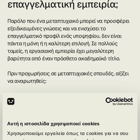
επαγγελματική εμπειρία;
Παρόλο που ένα μεταπτυχιακό μπορεί να προσφέρει
εξειδικευμένες γνώσεις και να ενισχύσει το
επαγγελματικό προφίλ ενός υποψηφίου, δεν είναι
πάντα η μόνη ή η καλύτερη επιλογή. Σε πολλούς
τομείς, η εργασιακή εμπειρία έχει μεγαλύτερη
βαρύτητα από έναν πρόσθετο ακαδημαϊκό τίτλο.
Πριν προχωρήσεις σε μεταπτυχιακές σπουδές, αξίζει
να αναρωτηθείς:
Θα προσφέρει αυτό το πρόγραμμα πραγματικά
καλύτερες προοπτικές καριέρας;
Υπάρχουν άλλοι τρόποι να αποκτήσω τις
δεξιότητες που χρειάζομαι, όπως η πρακτική
Αυτή η ιστοσελίδα χρησιμοποιεί cookies
εξάσκηση ή η συμμετοχή σε επαγγελματικά
Χρησιμοποιούμε εργαλεία όπως τα cookies για να σου
προγράμματα κατάρτισης;