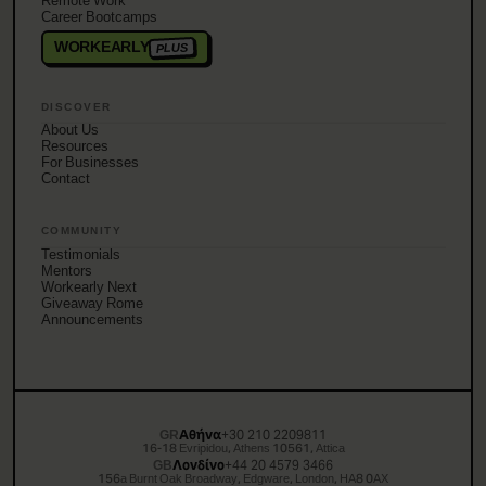
Remote Work
Career Bootcamps
WORKEARLY
PLUS
DISCOVER
About Us
Resources
For Businesses
Contact
COMMUNITY
Testimonials
Mentors
Workearly Next
Giveaway Rome
Announcements
GR
Αθήνα
+30 210 2209811
16-18 Evripidou, Athens 10561, Attica
GB
Λονδίνο
+44 20 4579 3466
156a Burnt Oak Broadway, Edgware, London, HA8 0AX