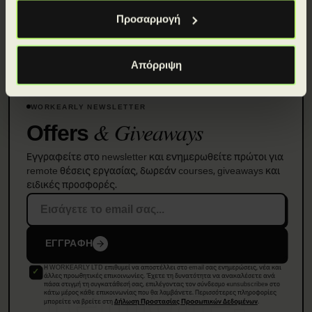
Προσαρμογή
Απόρριψη
WORKEARLY NEWSLETTER
& Giveaways
Offers
Εγγραφείτε στο newsletter και ενημερωθείτε πρώτοι για
remote θέσεις εργασίας, δωρεάν courses, giveaways και
ειδικές προσφορές.
ΕΓΓΡΑΦΗ
Η WORKEARLY LTD επιθυμεί να αποστέλλει στο email σας ενημερώσεις, νέα και
remote.
άλλες προωθητικές επικοινωνίες. Έχετε τη δυνατότητα να ανακαλέσετε ανά
πάσα στιγμή τη συγκατάθεσή σας, επιλέγοντας τον σύνδεσμο «unsubscribe» στο
κάτω μέρος κάθε επικοινωνίας που θα λαμβάνετε. Περισσότερες πληροφορίες
μπορείτε να βρείτε στη
.
Δήλωση Προστασίας Προσωπικών Δεδομένων