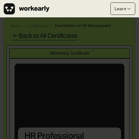
Learn
Foundations of HR Management
Home
Certificates
Back to All
Certificates
Workearly Certificate