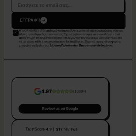
ΕΓΓΡΑΦΗ
Η WORKEARLY LTD επιθυμεί να αποστέλλει στο email σας ενημερώσεις, νέα και
remote.
άλλες προωθητικές επικοινωνίες. Έχετε τη δυνατότητα να ανακαλέσετε ανά
πάσα στιγμή τη συγκατάθεσή σας, επιλέγοντας τον σύνδεσμο «unsubscribe» στο
κάτω μέρος κάθε επικοινωνίας που θα λαμβάνετε. Περισσότερες πληροφορίες
μπορείτε να βρείτε στη
.
Δήλωση Προστασίας Προσωπικών Δεδομένων
4.97
(
1000+
)
Review us on Google