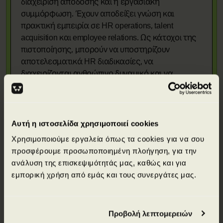
διαχείριση απόδοσης και η εργασιακή
συμμόρφωση. Έχουν αποδείξει γνώση και
πρακτική εμπειρία σε HR operations, talent
acquisition και employee relations. Ως κάτοχοι της
πιστοποίησης, μπορούν να υποστηρίζουν
αποτελεσματικά HR διαδικασίες, να
διαχειρίζονται ανθρώπινο δυναμικό και να
συμβάλλουν στη διατήρηση ενός οργανωμένου
και αποδοτικού εργασιακού περιβάλλοντος.
Αυτή η ιστοσελίδα χρησιμοποιεί cookies
Χρησιμοποιούμε εργαλεία όπως τα cookies για να σου
προσφέρουμε προσωποποιημένη πλοήγηση, για την
ανάλυση της επισκεψιμότητάς μας, καθώς και για
εμπορική χρήση από εμάς και τους συνεργάτες μας.
Απόκτησε πιστοποιήσεις από κορυφαίους
διεθνείς φορείς.
Προβολή λεπτομερειών