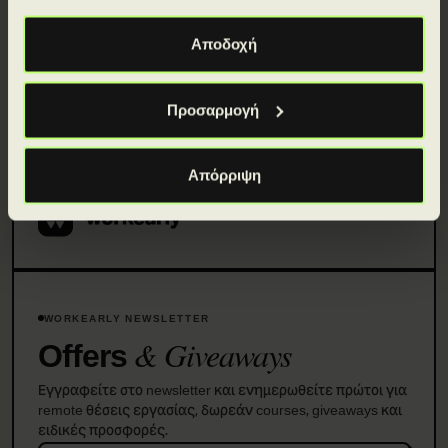
Αποδοχή
Προσαρμογή
Απόρριψη
WORKEARLY NEWSLETTER
& Giveaways
Offers
Εγγραφείτε στο newsletter και ενημερωθείτε πρώτοι για
remote θέσεις εργασίας, δωρεάν courses, giveaways και
ειδικές προσφορές.