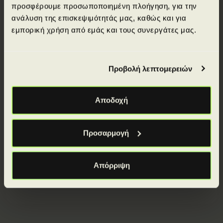
workplace environments. Additionally, they can adapt
προσφέρουμε προσωποποιημένη πλοήγηση, για την
to evolving workplace demands and proactively
ανάλυση της επισκεψιμότητάς μας, καθώς και για
create new career opportunities.
εμπορική χρήση από εμάς και τους συνεργάτες μας.
Προβολή λεπτομερειών
Αποδοχή
Απόκτησε πιστοποιήσεις από κορυφαίους
διεθνείς φορείς.
Προσαρμογή
Απόρριψη