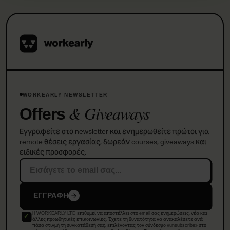
WORKEARLY NEWSLETTER
& Giveaways
Offers
Εγγραφείτε στο newsletter και ενημερωθείτε πρώτοι για
remote θέσεις εργασίας, δωρεάν courses, giveaways και
ειδικές προσφορές.
ΕΓΓΡΑΦΗ
Η WORKEARLY LTD επιθυμεί να αποστέλλει στο email σας ενημερώσεις, νέα και
άλλες προωθητικές επικοινωνίες. Έχετε τη δυνατότητα να ανακαλέσετε ανά
πάσα στιγμή τη συγκατάθεσή σας, επιλέγοντας τον σύνδεσμο «unsubscribe» στο