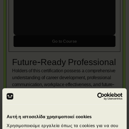
Go to Course
Future-Ready Professional
Holders of this certification possess a comprehensive
understanding of career development, professional
communication, workplace effectiveness, and future-
ready skills. They are capable of strategically
planning their professional growth, leveraging
Artificial Intelligence (AI) to enhance productivity,
building a strong professional presence, developing
Αυτή η ιστοσελίδα χρησιμοποιεί cookies
meaningful professional relationships, and applying
critical thinking and problem-solving skills in modern
Χρησιμοποιούμε εργαλεία όπως τα cookies για να σου