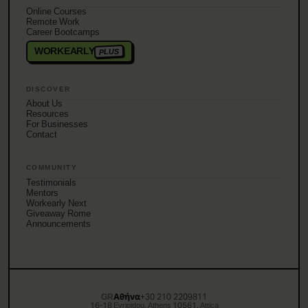
Online Courses
Remote Work
Career Bootcamps
WORKEARLY
PLUS
DISCOVER
About Us
Resources
For Businesses
Contact
COMMUNITY
Testimonials
Mentors
Workearly Next
Giveaway Rome
Announcements
GR
Αθήνα
+30 210 2209811
16-18 Evripidou, Athens 10561, Attica