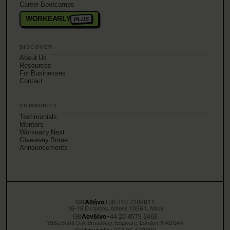
Career Bootcamps
WORKEARLY
PLUS
DISCOVER
About Us
Resources
For Businesses
Contact
COMMUNITY
Testimonials
Mentors
Workearly Next
Giveaway Rome
Announcements
GR
Αθήνα
+30 210 2209811
16-18 Evripidou, Athens 10561, Attica
GB
Λονδίνο
+44 20 4579 3466
156a Burnt Oak Broadway, Edgware, London, HA8 0AX