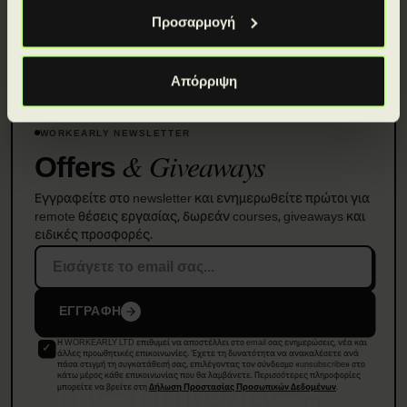
Προσαρμογή
Απόρριψη
WORKEARLY NEWSLETTER
& Giveaways
Offers
Εγγραφείτε στο newsletter και ενημερωθείτε πρώτοι για
remote θέσεις εργασίας, δωρεάν courses, giveaways και
ειδικές προσφορές.
ΕΓΓΡΑΦΗ
Η WORKEARLY LTD επιθυμεί να αποστέλλει στο email σας ενημερώσεις, νέα και
remote.
άλλες προωθητικές επικοινωνίες. Έχετε τη δυνατότητα να ανακαλέσετε ανά
πάσα στιγμή τη συγκατάθεσή σας, επιλέγοντας τον σύνδεσμο «unsubscribe» στο
κάτω μέρος κάθε επικοινωνίας που θα λαμβάνετε. Περισσότερες πληροφορίες
μπορείτε να βρείτε στη
.
Δήλωση Προστασίας Προσωπικών Δεδομένων