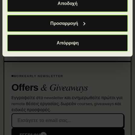
Αποδοχή
Προσαρμογή
Απόρριψη
WORKEARLY NEWSLETTER
& Giveaways
Offers
Εγγραφείτε στο newsletter και ενημερωθείτε πρώτοι για
remote θέσεις εργασίας, δωρεάν courses, giveaways και
ειδικές προσφορές.