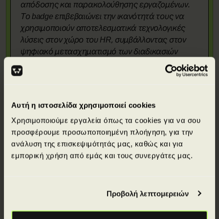
απόδοσης και παρακολούθησης εργαζομένων.
Το badge επιβεβαιώνει την ικανότητά τους να
χρησιμοποιούν αποτελεσματικά τεχνολογικές
λύσεις στον χώρο του HR, συμβάλλοντας στον
ψηφιακό μετασχηματισμό των διαδικασιών
ανθρώπινου δυναμικού.
Αυτή η ιστοσελίδα χρησιμοποιεί cookies
Χρησιμοποιούμε εργαλεία όπως τα cookies για να σου
προσφέρουμε προσωποποιημένη πλοήγηση, για την
Απόκτησε πιστοποιήσεις από κορυφαίους
ανάλυση της επισκεψιμότητάς μας, καθώς και για
διεθνείς φορείς.
εμπορική χρήση από εμάς και τους συνεργάτες μας.
Προβολή λεπτομερειών