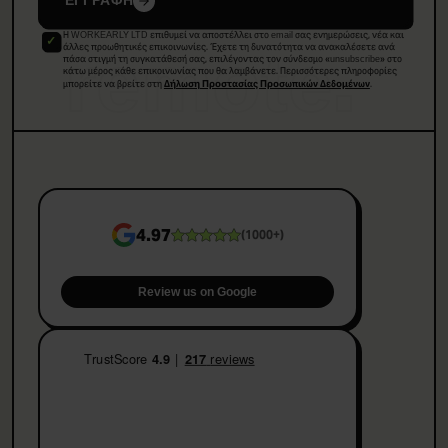
ΕΓΓΡΑΦΗ
Η WORKEARLY LTD επιθυμεί να αποστέλλει στο email σας ενημερώσεις, νέα και
remote.
άλλες προωθητικές επικοινωνίες. Έχετε τη δυνατότητα να ανακαλέσετε ανά
πάσα στιγμή τη συγκατάθεσή σας, επιλέγοντας τον σύνδεσμο «unsubscribe» στο
κάτω μέρος κάθε επικοινωνίας που θα λαμβάνετε. Περισσότερες πληροφορίες
μπορείτε να βρείτε στη
.
Δήλωση Προστασίας Προσωπικών Δεδομένων
4.97
(
1000+
)
Review us on Google