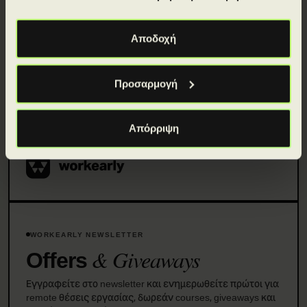
Αποδοχή
Προσαρμογή
Απόρριψη
WORKEARLY NEWSLETTER
& Giveaways
Offers
Εγγραφείτε στο newsletter και ενημερωθείτε πρώτοι για
remote θέσεις εργασίας, δωρεάν courses, giveaways και