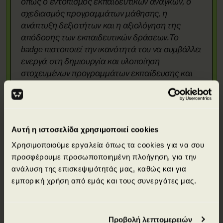
όπως ο εντοπισμός εκπαιδευτικών αναγκών, ο
σχεδιασμός προγραμμάτων μάθησης, η
ανάπτυξη δεξιοτήτων και η αξιολόγηση της
απόδοσης των εκπαιδευτικών δράσεων.Το
badge πιστοποιεί την ικανότητά του να συμβάλλει
ενεργά στη δημιουργία και υλοποίηση
στοχευμένων προγραμμάτων εκπαίδευσης και
ανάπτυξης, ενισχύοντας την παραγωγικότητα, τη
δέσμευση και την επαγγελματική εξέλιξη των
εργαζομένων.
Αυτή η ιστοσελίδα χρησιμοποιεί cookies
Χρησιμοποιούμε εργαλεία όπως τα cookies για να σου
προσφέρουμε προσωποποιημένη πλοήγηση, για την
ανάλυση της επισκεψιμότητάς μας, καθώς και για
εμπορική χρήση από εμάς και τους συνεργάτες μας.
Απόκτησε πιστοποιήσεις από κορυφαίους
διεθνείς φορείς.
Προβολή λεπτομερειών