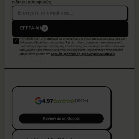
ειδικές προσφορές.
ΕΓΓΡΑΦΗ
Η WORKEARLY LTD επιθυμεί να αποστέλλει στο email σας ενημερώσεις, νέα και
remote.
άλλες προωθητικές επικοινωνίες. Έχετε τη δυνατότητα να ανακαλέσετε ανά
πάσα στιγμή τη συγκατάθεσή σας, επιλέγοντας τον σύνδεσμο «unsubscribe» στο
κάτω μέρος κάθε επικοινωνίας που θα λαμβάνετε. Περισσότερες πληροφορίες
μπορείτε να βρείτε στη
.
Δήλωση Προστασίας Προσωπικών Δεδομένων
4.97
(
1000+
)
Review us on Google