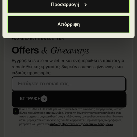
Προσαρμογή
Απόρριψη
WORKEARLY NEWSLETTER
& Giveaways
Offers
Εγγραφείτε στο newsletter και ενημερωθείτε πρώτοι για
remote θέσεις εργασίας, δωρεάν courses, giveaways και
ειδικές προσφορές.
ΕΓΓΡΑΦΗ
Η WORKEARLY LTD επιθυμεί να αποστέλλει στο email σας ενημερώσεις, νέα και
remote.
άλλες προωθητικές επικοινωνίες. Έχετε τη δυνατότητα να ανακαλέσετε ανά
πάσα στιγμή τη συγκατάθεσή σας, επιλέγοντας τον σύνδεσμο «unsubscribe» στο
κάτω μέρος κάθε επικοινωνίας που θα λαμβάνετε. Περισσότερες πληροφορίες
μπορείτε να βρείτε στη
.
Δήλωση Προστασίας Προσωπικών Δεδομένων