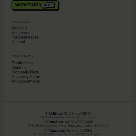
WORKEARLY
PLUS
DISCOVER
About Us
Resources
For Businesses
Contact
COMMUNITY
Testimonials
Mentors
Workearly Next
Giveaway Rome
Announcements
GR
Αθήνα
+30 210 2209811
16-18 Evripidou, Athens 10561, Attica
GB
Λονδίνο
+44 20 4579 3466
156a Burnt Oak Broadway, Edgware, London, HA8 0AX
CY
Λεμεσός
+357 25 123088
Omonoias Avenue 13, Limassol 3052, Cyprus