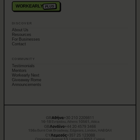
WORKEARLY
PLUS
DISCOVER
About Us
Resources
For Businesses
Contact
COMMUNITY
Testimonials
Mentors
Workearly Next
Giveaway Rome
Announcements
GR
Αθήνα
+30 210 2209811
16-18 Evripidou, Athens 10561, Attica
GB
Λονδίνο
+44 20 4579 3466
156a Burnt Oak Broadway, Edgware, London, HA8 0AX
CY
Λεμεσός
+357 25 123088
Omonoias Avenue 13, Limassol 3052, Cyprus