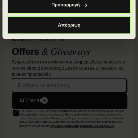
Προσαρμογή
Απόρριψη
WORKEARLY NEWSLETTER
& Giveaways
Offers
Εγγραφείτε στο newsletter και ενημερωθείτε πρώτοι για
remote θέσεις εργασίας, δωρεάν courses, giveaways και
ειδικές προσφορές.
ΕΓΓΡΑΦΗ
Η WORKEARLY LTD επιθυμεί να αποστέλλει στο email σας ενημερώσεις, νέα και
remote.
άλλες προωθητικές επικοινωνίες. Έχετε τη δυνατότητα να ανακαλέσετε ανά
πάσα στιγμή τη συγκατάθεσή σας, επιλέγοντας τον σύνδεσμο «unsubscribe» στο
κάτω μέρος κάθε επικοινωνίας που θα λαμβάνετε. Περισσότερες πληροφορίες
μπορείτε να βρείτε στη
.
Δήλωση Προστασίας Προσωπικών Δεδομένων