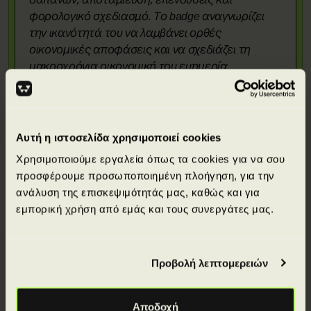
φορολογικό σχεδιασμό. Το badge αναγνωρίζει
την ικανότητά του να λαμβάνει ορθές
οικονομικές αποφάσεις και να σχεδιάζει τη
μακροχρόνια οικονομική του ευημερία.
Αυτή η ιστοσελίδα χρησιμοποιεί cookies
Χρησιμοποιούμε εργαλεία όπως τα cookies για να σου
Απόκτησε πιστοποιήσεις από κορυφαίους
προσφέρουμε προσωποποιημένη πλοήγηση, για την
διεθνείς φορείς.
ανάλυση της επισκεψιμότητάς μας, καθώς και για
εμπορική χρήση από εμάς και τους συνεργάτες μας.
Προβολή λεπτομερειών
Αποδοχή