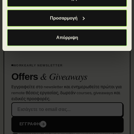
Προσαρμογή
Απόρριψη
WORKEARLY NEWSLETTER
& Giveaways
Offers
Εγγραφείτε στο newsletter και ενημερωθείτε πρώτοι για
remote θέσεις εργασίας, δωρεάν courses, giveaways και
ειδικές προσφορές.
ΕΓΓΡΑΦΗ