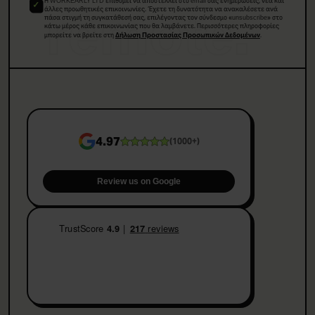
Η WORKEARLY LTD επιθυμεί να αποστέλλει στο email σας ενημερώσεις, νέα και
remote.
άλλες προωθητικές επικοινωνίες. Έχετε τη δυνατότητα να ανακαλέσετε ανά
πάσα στιγμή τη συγκατάθεσή σας, επιλέγοντας τον σύνδεσμο «unsubscribe» στο
κάτω μέρος κάθε επικοινωνίας που θα λαμβάνετε. Περισσότερες πληροφορίες
μπορείτε να βρείτε στη
.
Δήλωση Προστασίας Προσωπικών Δεδομένων
4.97
(
1000+
)
Review us on Google