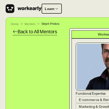
Learn
Steph Prokos
Home
Mentors
Back to All
Mentors
Workea
Functional Expertise
E-commerce & Reta
Marketing & Growt