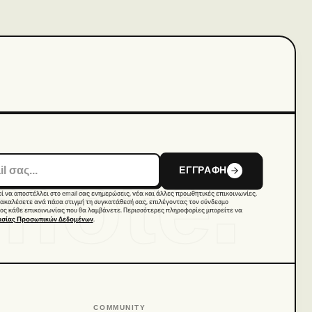
mote.
ΕΓΓΡΑΦΗ
να αποστέλλει στο email σας ενημερώσεις, νέα και άλλες προωθητικές επικοινωνίες.
ακαλέσετε ανά πάσα στιγμή τη συγκατάθεσή σας, επιλέγοντας τον σύνδεσμο
ρος κάθε επικοινωνίας που θα λαμβάνετε. Περισσότερες πληροφορίες μπορείτε να
.
σίας Προσωπικών Δεδομένων
COMMUNITY