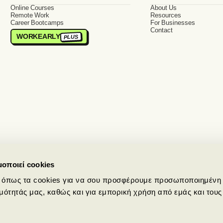
Online Courses
About Us
Remote Work
Resources
Career Bootcamps
For Businesses
Contact
WORKEARLY
PLUS
μοποιεί cookies
 όπως τα cookies για να σου προσφέρουμε προσωποποιημένη 
 2209811
GB
Λονδίνο
+44 20 4579 3466
CY
Λεμεσός
·
·
 10561, Attica
156a Burnt Oak Broadway, Edgware, London, HA8 0AX
Omonoias Avenue 13,
μότητάς μας, καθώς και για εμπορική χρήση από εμάς και του