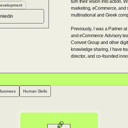
turn their vision into action. 
Development
marketing, eCommerce, and str
multinational and Greek comp
inkedin
Previously, I was a Partner a
and eCommerce Advisory team
Convert Group and other digi
knowledge sharing, I have tr
director, and co-founded inno
Business
Human Skills