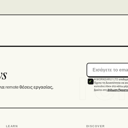
re
ys
Η WORKEARLY LTD επιθυμεί 
Έχετε τη δυνατότητα να αν
ια remote θέσεις εργασίας,
«unsubscribe» στο κάτω μέ
βρείτε στη
Δήλωση Προστα
LEARN
DISCOVER