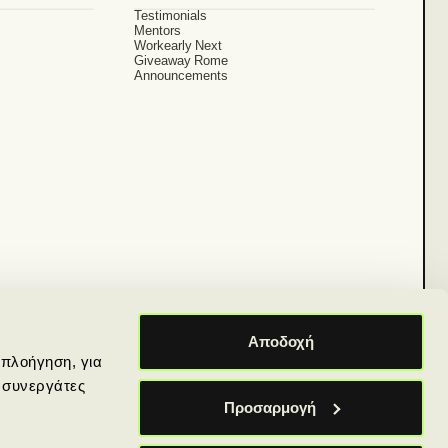
Testimonials
Mentors
Workearly Next
Giveaway Rome
Announcements
Αποδοχή
πλοήγηση, για
+357 25 123088
 Limassol 3052, Cyprus
ς συνεργάτες
Προσαρμογή