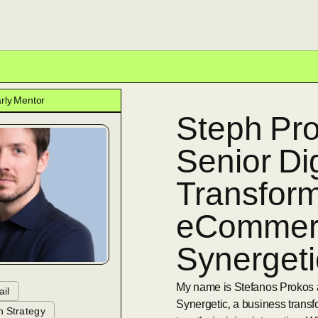
rly Mentor
Steph Pr
Senior Dig
Transform
eCommerc
Synerget
My name is Stefanos Prokos 
il
Synergetic, a business trans
h Strategy