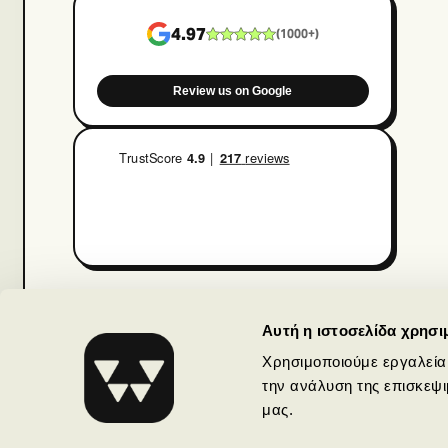
4.97
(
1000+
)
Review us on Google
Αυτή η ιστοσελίδα χρησι
Χρησιμοποιούμε εργαλεία
GR
Αθήνα
+30 210
16-18 Evripidou, Athens
την ανάλυση της επισκεψι
μας.