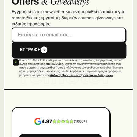
& Giveaways
Offers
Εγγραφείτε στο newsletter και ενημερωθείτε πρώτοι για
remote θέσεις εργασίας, δωρεάν courses, giveaways και
ειδικές προσφορές.
ΕΓΓΡΑΦΗ
Η WORKEARLY LTD επιθυμεί να αποστέλλει στο email σας ενημερώσεις, νέα και
remote.
άλλες προωθητικές επικοινωνίες. Έχετε τη δυνατότητα να ανακαλέσετε ανά
πάσα στιγμή τη συγκατάθεσή σας, επιλέγοντας τον σύνδεσμο «unsubscribe» στο
κάτω μέρος κάθε επικοινωνίας που θα λαμβάνετε. Περισσότερες πληροφορίες
μπορείτε να βρείτε στη
.
Δήλωση Προστασίας Προσωπικών Δεδομένων
4.97
(
1000+
)