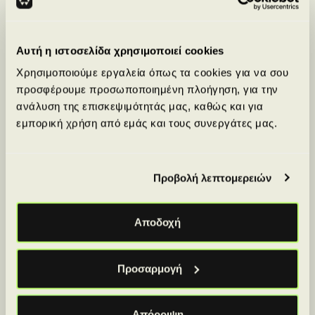
Business Intelligence (BI) Analyst
Μάθετε Business Intelligence (BI)
Αυτή η ιστοσελίδα χρησιμοποιεί cookies
Analysis και αποκτήστε τις
Χρησιμοποιούμε εργαλεία όπως τα cookies για να σου
απαραίτητες δεξιότητες για ανάλυση
προσφέρουμε προσωποποιημένη πλοήγηση, για την
δεδομένων και στρατηγική λήψη
ανάλυση της επισκεψιμότητάς μας, καθώς και για
αποφάσεων με ένα πρακτικό και
εμπορική χρήση από εμάς και τους συνεργάτες μας.
πιστοποιημένο πρόγραμμα.
15+ ώρες
40.000+ Learners
135
500
Προβολή λεπτομερειών
Learn More
Αποδοχή
Προσαρμογή
Απόρριψη