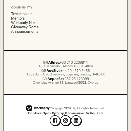
COMMUNITY
Testimonials
Mentors
Workearly Next
Giveaway Rome
Announcements
GR
Αθήνα
+30 210 2209811
16-18 Evripidou, Athens 10561, Attica
GB
Λονδίνο
+44 20 4579 3466
156a Burnt Oak Broadway, Edgware, London, HA8 0AX
CY
Λεμεσός
+357 25 123088
Omonoias Avenue 13, Limassol 3052, Cyprus
Copyright
2026
©, All Rights Reserved.
Cookies
Όροι Χρήσης
Προσωπικά Δεδομένα