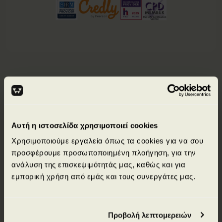
Αυτή η ιστοσελίδα χρησιμοποιεί cookies
Χρησιμοποιούμε εργαλεία όπως τα cookies για να σου
προσφέρουμε προσωποποιημένη πλοήγηση, για την
WORKEARLY NEWSLETTER
ανάλυση της επισκεψιμότητάς μας, καθώς και για
& Giveaways
Offers
εμπορική χρήση από εμάς και τους συνεργάτες μας.
Εγγραφείτε στο newsletter και ενημερωθείτε πρώτοι για
remote θέσεις εργασίας, δωρεάν courses, giveaways και
Προβολή λεπτομερειών
ειδικές προσφορές.