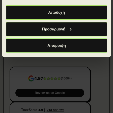
Αποδοχή
ΕΓΓΡΑΦΗ
Η WORKEARLY LTD επιθυμεί να αποστέλλει στο email σας ενημερώσεις, νέα και
Προσαρμογή
remote.
άλλες προωθητικές επικοινωνίες. Έχετε τη δυνατότητα να ανακαλέσετε ανά
πάσα στιγμή τη συγκατάθεσή σας, επιλέγοντας τον σύνδεσμο «unsubscribe» στο
κάτω μέρος κάθε επικοινωνίας που θα λαμβάνετε. Περισσότερες πληροφορίες
μπορείτε να βρείτε στη
.
Δήλωση Προστασίας Προσωπικών Δεδομένων
Απόρριψη
4.97
(
1000+
)
Review us on Google