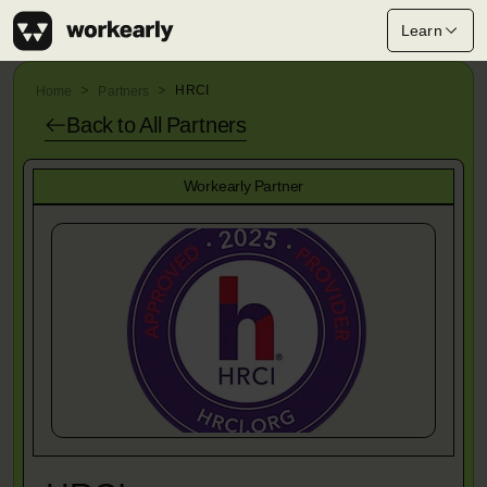
Learn
HRCI
Home
Partners
Back to All
Partners
Workearly Partner