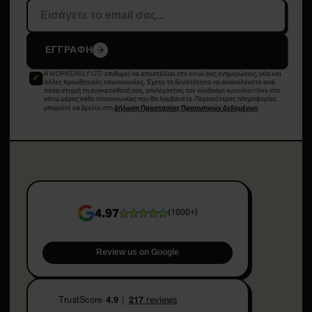
ΕΓΓΡΑΦΗ
Η WORKEARLY LTD επιθυμεί να αποστέλλει στο email σας ενημερώσεις, νέα και
remote.
άλλες προωθητικές επικοινωνίες. Έχετε τη δυνατότητα να ανακαλέσετε ανά
πάσα στιγμή τη συγκατάθεσή σας, επιλέγοντας τον σύνδεσμο «unsubscribe» στο
κάτω μέρος κάθε επικοινωνίας που θα λαμβάνετε. Περισσότερες πληροφορίες
μπορείτε να βρείτε στη
.
Δήλωση Προστασίας Προσωπικών Δεδομένων
4.97
(
1000+
)
Review us on Google