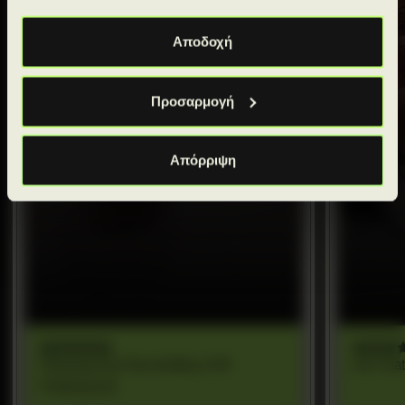
Αποδοχή
Προσαρμογή
Απόρριψη
Παναγιώτης Παντελίδης | HR
Zoi Chat
Professional