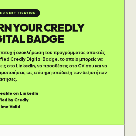
IED CERTIFICATION
RN YOUR CREDLY
GITAL BADGE
 επιτυχή ολοκλήρωση του προγράμματος αποκτάς
ified Credly Digital Badge, το οποίο μπορείς να
είς στο LinkedIn, να προσθέσεις στο CV σου και να
ιμοποιήσεις ως επίσημη απόδειξη των δεξιοτήτων
έκτησες.
eable on LinkedIn
fied by Credly
time Valid