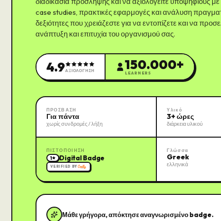
διαδικασία πρόσληψης και να αξιολογείτε υποψηφίους με
case studies, πρακτικές εφαρμογές και ανάλυση πραγματι
δεξιότητες που χρειάζεστε για να εντοπίζετε και να προ
ανάπτυξη και επιτυχία του οργανισμού σας.
150.000+
4.9
ΑΞΙΟΛΟΓΗΣΗ
LEARNERS
ΠΡΟΣΒΑΣΗ
Υλικό
Για πάντα
3+ ώρες
χωρίς συνδρομές / λήξη
διάρκεια υλικού
ΠΙΣΤΟΠΟΙΗΣΗ
Γλώσσα
Greek
Digital Badge
1
ελληνικά
VERIFIED BY
Μάθε γρήγορα, απόκτησε αναγνωρισμένο badge.