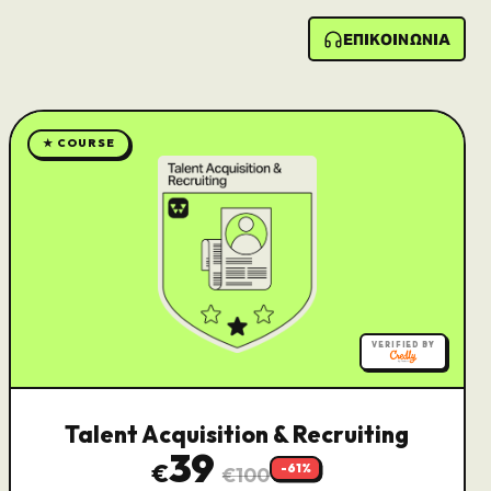
ΕΠΙΚΟΙΝΩΝΙΑ
★ COURSE
VERIFIED BY
Talent Acquisition & Recruiting
39
€
-
61
%
€
100