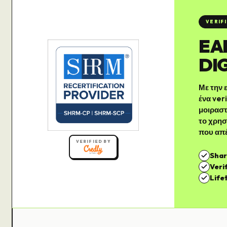
VERIF
EA
DI
Με την
ένα ver
μοιραστ
το χρησ
που απ
VERIFIED BY
Shar
Veri
Life