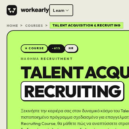
Learn
TALENT ACQUISITION & RECRUITING
HOME
COURSES
★ COURSE
-
61
%
HR
ΜΆΘΗΜΑ RECRUITMENT
TALENT ACQU
RECRUITING
Ξεκινήστε την καριέρα σας στον δυναμικό κόσμο του Talen
πιστοποιημένο πρόγραμμα σχεδιασμένο για επαγγελματίες
Recruiting Course, θα μάθετε πώς να αναπτύσσετε στρατ