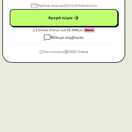
Εφάπαξ πληρωμή
Lifetime access
Αγορά τώρα
ή 3 άτοκες δόσεις των
13.00
€ με
Μίλα με σύμβουλο
Πιστοποίηση
100% Online