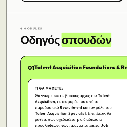
4
MODULES
Οδηγός
σπουδών
01
Talent Acquisition Foundations & R
ΤΙ ΘΑ ΜΆΘΕΤΕ:
Θα γνωρίσετε τις βασικές αρχές του Talent
Acquisition, τις διαφορές του από το
παραδοσιακό Recruitment και τον ρόλο του
Talent Acquisition Specialist. Επιπλέον, θα
μάθετε πώς σχεδιάζεται μια διαδικασία
προσλήψεων, πώς πραγματοποιείται Job