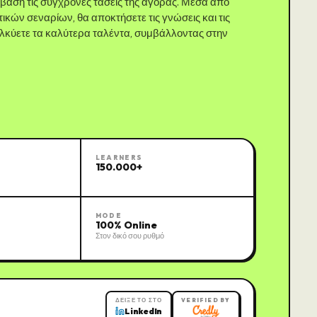
 βάση τις σύγχρονες τάσεις της αγοράς. Μέσα από
κών σεναρίων, θα αποκτήσετε τις γνώσεις και τις
σελκύετε τα καλύτερα ταλέντα, συμβάλλοντας στην
LEARNERS
150.000+
MODE
100% Online
Στον δικό σου ρυθμό
ΔΕΊΞΕ ΤΟ ΣΤΟ
VERIFIED BY
LinkedIn