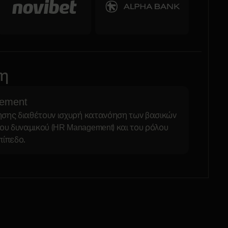
ση
gement
ίησης διαθέτουν ισχυρή κατανόηση των βασικών
ου δυναμικού (HR Management) και του ρόλου
πίπεδο.