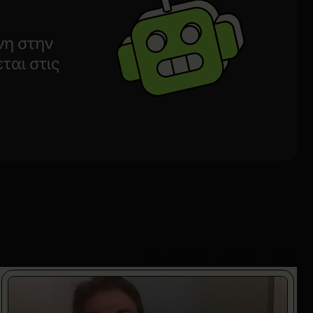
νη στην
ται στις
Περισσότερες ιστορίες επιτυχίας