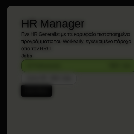
HR Manager
Γίνε HR Generalist με τα κορυφαία πιστοποιημένα
προγράμματα του Workearly, εγκεκριμένο πάροχο
από τον HRCI.
Jobs
All Professionals
1000+ Jobs
Junior HR
600+ Jobs
Learn More