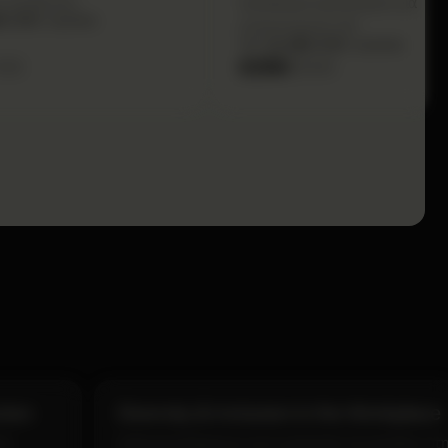
 νομοθεσίες.
πρόγραμμα σχεδιασμένο για
40.000+ Learners
επαγγελματίες HR.
15+ ώρες
40.000+ Learners
00
290
500
tion
Diversity & Inclusion in the Workplace
ση
Ανάλυση δεδομένων για τη μέτρηση της προόδου στ