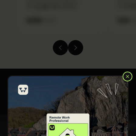
εργατικές
σχεδιασμένο για αρχάριους.
3+ ώρες
15+ ώρες
40.000+ Learners
290
500
29
1
Employee Retention & Workplace Satisfac
ων
Διερεύνηση των παραγόντων που επηρεάζουν τη διατήρη