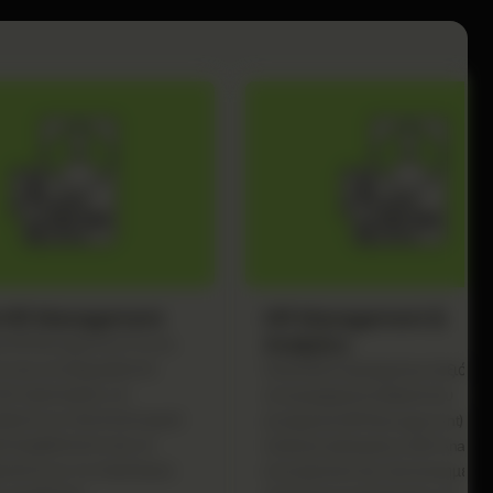
l HR Management
HR Management &
Analytics
al HR Management Course,
ε πώς να διαχειρίζεστε
Αποκτήστε προηγμένες δεξιότητ
HR στρατηγικές, να
στη Διαχείριση Ανθρώπινου
ζεστε σε πολυπολιτισμικά
Δυναμικού (HR Management) και 
ά περιβάλλοντα και να
Ανάλυση Δεδομένων (HR Analytic
νεστε με τις παγκόσμιες
ένα πρακτικό και πιστοποιημένο