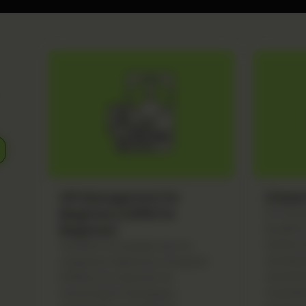
HR Management for
Globa
Beginners (HRM for
Στο Glob
Beginner)
θα μάθετ
διεθνείς 
Ξεκινήστε την καριέρα σας στη
προσαρμό
Διαχείριση Ανθρώπινου Δυναμικού
εργασιακ
(HRM) με ένα πρακτικό και
συμμορφώ
πιστοποιημένο πρόγραμμα