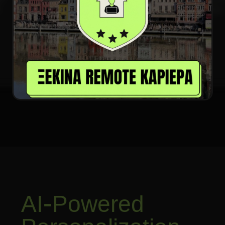
ταλέντων και τη δημιουργία θετικής εταιρικής κουλτούρας
600 Students
AI-Powered