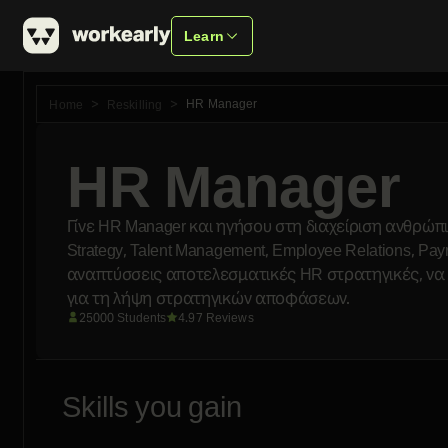
Learn
HR Manager
Home
Reskilling
HR Manager
Γίνε HR Manager και ηγήσου στη διαχείριση ανθρώπ
Strategy, Talent Management, Employee Relations, Pay
αναπτύσσεις αποτελεσματικές HR στρατηγικές, να δ
για τη λήψη στρατηγικών αποφάσεων.
25000 Students
4.97 Reviews
Skills you gain