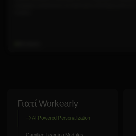
υποψηφίων και βελτίωση της διαδικασίας πρόσληψης μέσω AI &
Analytics.
800 Students
Γιατί Workearly
AI-Powered Personalization
Gamified Learning Modules