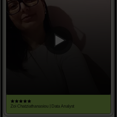
Zoi Chatziathanasiou | Data Analyst