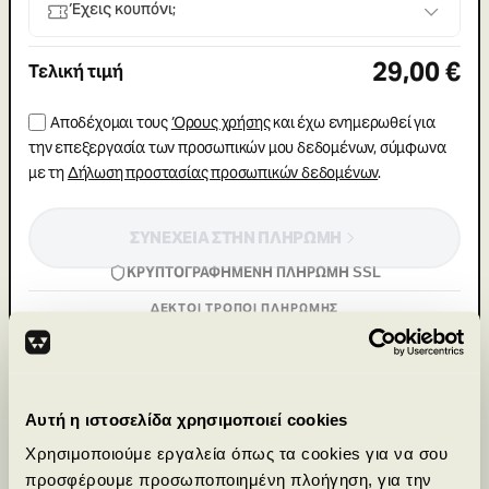
Έχεις κουπόνι;
29
,00 €
Τελική τιμή
Αποδέχομαι τους
Όρους χρήσης
και έχω ενημερωθεί για
την επεξεργασία των προσωπικών μου δεδομένων, σύμφωνα
με τη
Δήλωση προστασίας προσωπικών δεδομένων
.
ΣΥΝΕΧΕΙΑ ΣΤΗΝ ΠΛΗΡΩΜΗ
ΚΡΥΠΤΟΓΡΑΦΗΜΕΝΗ ΠΛΗΡΩΜΗ SSL
ΔΕΚΤΟΙ ΤΡΟΠΟΙ ΠΛΗΡΩΜΗΣ
Με την ολοκλήρωση της παραγγελίας λαμβάνεις άμεσα email επιβεβαίωσης
με όλα τα στοιχεία πρόσβασης.
Αυτή η ιστοσελίδα χρησιμοποιεί cookies
Χρειάζεσαι βοήθεια;
Χρησιμοποιούμε εργαλεία όπως τα cookies για να σου
Δευτέρα–Παρασκευή, 11:00–19:00. Είμαστε εδώ
για σένα.
προσφέρουμε προσωποποιημένη πλοήγηση, για την