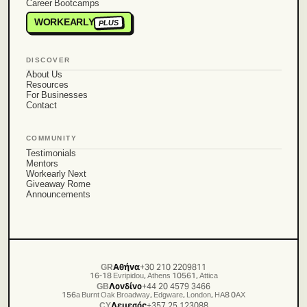
Career Bootcamps
WORKEARLY
PLUS
DISCOVER
About Us
Resources
For Businesses
Contact
COMMUNITY
Testimonials
Mentors
Workearly Next
Giveaway Rome
Announcements
GR
Αθήνα
+30 210 2209811
16-18 Evripidou, Athens 10561, Attica
GB
Λονδίνο
+44 20 4579 3466
156a Burnt Oak Broadway, Edgware, London, HA8 0AX
CY
Λεμεσός
+357 25 123088