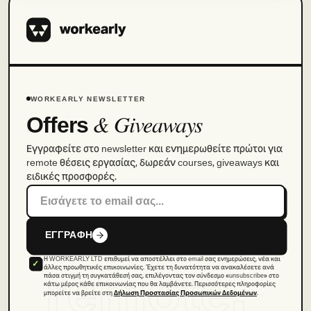
WORKEARLY NEWSLETTER
& Giveaways
Offers
Εγγραφείτε στο newsletter και ενημερωθείτε πρώτοι για
remote θέσεις εργασίας, δωρεάν courses, giveaways και
ειδικές προσφορές.
ΕΓΓΡΑΦΗ
Η WORKEARLY LTD επιθυμεί να αποστέλλει στο email σας ενημερώσεις, νέα και
remote.
άλλες προωθητικές επικοινωνίες. Έχετε τη δυνατότητα να ανακαλέσετε ανά
πάσα στιγμή τη συγκατάθεσή σας, επιλέγοντας τον σύνδεσμο «unsubscribe» στο
κάτω μέρος κάθε επικοινωνίας που θα λαμβάνετε. Περισσότερες πληροφορίες
μπορείτε να βρείτε στη
.
Δήλωση Προστασίας Προσωπικών Δεδομένων