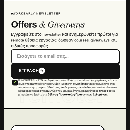
WORKEARLY NEWSLETTER
& Giveaways
Offers
Εγγραφείτε στο newsletter και ενημερωθείτε πρώτοι για
remote θέσεις εργασίας, δωρεάν courses, giveaways και
ειδικές προσφορές.
ΕΓΓΡΑΦΗ
Η WORKEARLY LTD επιθυμεί να αποστέλλει στο email σας ενημερώσεις, νέα και
remote.
άλλες προωθητικές επικοινωνίες. Έχετε τη δυνατότητα να ανακαλέσετε ανά
πάσα στιγμή τη συγκατάθεσή σας, επιλέγοντας τον σύνδεσμο «unsubscribe» στο
κάτω μέρος κάθε επικοινωνίας που θα λαμβάνετε. Περισσότερες πληροφορίες
μπορείτε να βρείτε στη
.
Δήλωση Προστασίας Προσωπικών Δεδομένων