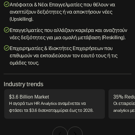
Απόφοιτοι & Νέοι Επαγγελματίες που θέλουν να
αναπτύξουν δεξιότητες ή να αποκτήσουν νέες
(Upskilling).
Επαγγελματίες που αλλάζουν καριέρα και αναζητούν
νέες δεξιότητες για μια ομαλή μετάβαση (Reskilling).
Επιχειρηματίες & Ιδιοκτήτες Επιχειρήσεων που
επιθυμούν να εκπαιδεύσουν τον εαυτό τους ή τις
ομάδες τους.
Industry trends
$3.6 Billion Market
35% Reduc
Η αγορά των HR Analytics αναμένεται να
Οι εταιρείε
φτάσει τα $3.6 δισεκατομμύρια έως το 2028.
analytics 