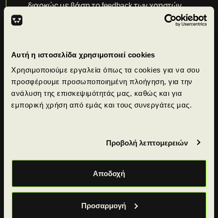
διαρκώς με βάση το feedback των χρηστών.
Γι’ αυτό, οι απόφοιτοί μας όχι μόνο αποκτούν
πρακτικές δεξιότητες αλλά και επιστρέφουν
για νέα courses.
Αυτή η ιστοσελίδα χρησιμοποιεί cookies
Χρησιμοποιούμε εργαλεία όπως τα cookies για να σου
Ποια είναι η διαφορά του Workearly από τις
προσφέρουμε προσωποποιημένη πλοήγηση, για την
υπόλοιπες εκπαιδευτικές πλατφόρμες;
ανάλυση της επισκεψιμότητάς μας, καθώς και για
εμπορική χρήση από εμάς και τους συνεργάτες μας.
Σε ποιους απευθύνεται το Workearly;
Θα μου βρείτε σίγουρα δουλειά;
Προβολή λεπτομερειών
Είναι αναγνωρισμένη η πιστοποίηση που
προσφέρει το Workearly;
Αποδοχή
Τι είναι οι Hiring Partners του Workearly;
Προσαρμογή
Υπάρχουν ευκαιρίες δικτύωσης;