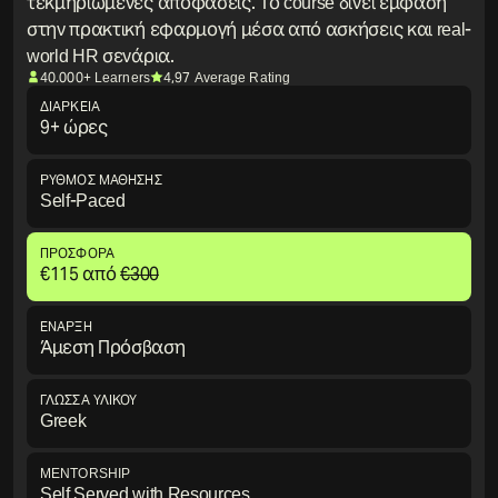
τεκμηριωμένες αποφάσεις. Το course δίνει έμφαση
στην πρακτική εφαρμογή μέσα από ασκήσεις και real-
world HR σενάρια.
40.000+ Learners
4,97 Average Rating
ΔΙΆΡΚΕΙΑ
9+ ώρες
ΡΥΘΜΟΣ ΜΑΘΗΣΗΣ
Self-Paced
ΠΡΟΣΦΟΡΆ
€
115
από
€
300
ΕΝΑΡΞΗ
Άμεση Πρόσβαση
ΓΛΩΣΣΑ ΥΛΙΚΟΎ
Greek
MENTORSHIP
Self Served with Resources