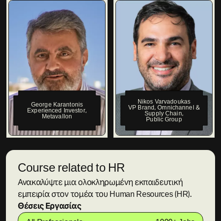
Nikos Varvadoukas
George Karantonis
VP Brand, Omnichannel &
Experienced Investor
,
Supply Chain
,
Metavallon
Public Group
Course related to HR
Ανακαλύψτε μια ολοκληρωμένη εκπαιδευτική
εμπειρία στον τομέα του Human Resources (HR).
Θέσεις Εργασίας