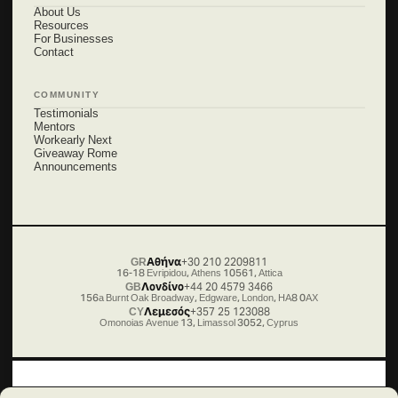
About Us
Resources
For Businesses
Contact
COMMUNITY
Testimonials
Mentors
Workearly Next
Giveaway Rome
Announcements
GR
Αθήνα
+30 210 2209811
16-18 Evripidou, Athens 10561, Attica
GB
Λονδίνο
+44 20 4579 3466
156a Burnt Oak Broadway, Edgware, London, HA8 0AX
CY
Λεμεσός
+357 25 123088
Omonoias Avenue 13, Limassol 3052, Cyprus