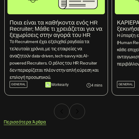
Ποια είναι τα καθήκοντα ενός HR
ΚΑΡΙΕΡΑ
Recruiter; Μάθε τι χρειάζεται για να
ξεκινήσ
ξεχωρίσεις στην αγορά του HR
Η ύπαρξη 
Το Recruitment έχει εξελιχθεί ραγδαία τα
(Human Res
τελευταία χρόνια, με τις εταιρείες να
κάθε επιχε
αναζητούν data-driven, tech-savvy και AI-
ανταγωνιστ
powered Recruiters. Ο ρόλος του HR Recruiter
περιβάλλον
δεν περιορίζεται πλέον στην απλή εύρεση και
επιλογή προσωπικού.
GENERAL
Workearly
GENERAL
4
mins
Περισσότερα Άρθρα