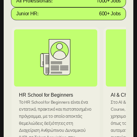
All Professionals:
1000+ Jobs
Junior HR:
600+ Jobs
HR School for Beginners
AI & ChatGP
Το HR School for Beginners είναι ένα
Στο AI & Chat
εντατικό, πρακτικό και πιστοποιημένο
Course, θα μ
πρόγραμμα, με το οποίο αποκτάς
χρησιμοποιεί
θεμελιώδεις δεξιότητες στη
όπως το Chat
Διαχείριση Ανθρώπινου Δυναμικού
αυτοματοποιε