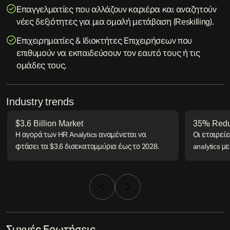
Επαγγελματίες που αλλάζουν καριέρα και αναζητούν
νέες δεξιότητες για μια ομαλή μετάβαση (Reskilling).
Επιχειρηματίες & Ιδιοκτήτες Επιχειρήσεων που
επιθυμούν να εκπαιδεύσουν τον εαυτό τους ή τις
ομάδες τους.
Industry trends
$3.6 Billion Market
35% Reduc
Η αγορά των HR Analytics αναμένεται να
Οι εταιρείε
φτάσει τα $3.6 δισεκατομμύρια έως το 2028.
analytics 