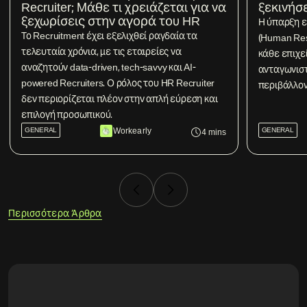
Recruiter; Μάθε τι χρειάζεται για να
ξεκινήσ
ξεχωρίσεις στην αγορά του HR
Η ύπαρξη 
Το Recruitment έχει εξελιχθεί ραγδαία τα
(Human Res
τελευταία χρόνια, με τις εταιρείες να
κάθε επιχε
αναζητούν data-driven, tech-savvy και AI-
ανταγωνιστ
powered Recruiters. Ο ρόλος του HR Recruiter
περιβάλλον
δεν περιορίζεται πλέον στην απλή εύρεση και
επιλογή προσωπικού.
GENERAL
Workearly
GENERAL
4
mins
Περισσότερα Άρθρα