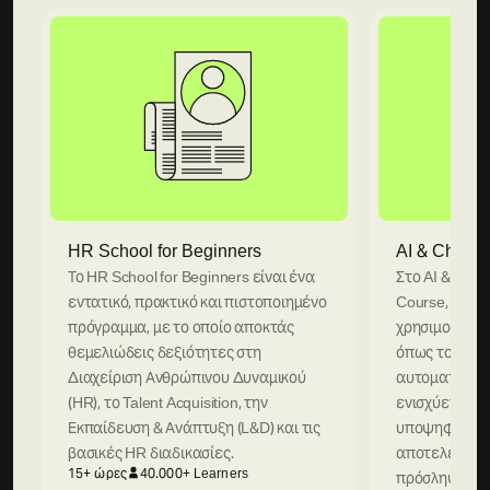
HR School for Beginners
AI & ChatGP
Το HR School for Beginners είναι ένα
Στο AI & Chat
εντατικό, πρακτικό και πιστοποιημένο
Course, θα μ
πρόγραμμα, με το οποίο αποκτάς
χρησιμοποιεί
θεμελιώδεις δεξιότητες στη
όπως το Chat
Διαχείριση Ανθρώπινου Δυναμικού
αυτοματοποιε
(HR), το Talent Acquisition, την
ενισχύετε τη
Εκπαίδευση & Ανάπτυξη (L&D) και τις
υποψηφίων κα
βασικές HR διαδικασίες.
αποτελεσματ
15+ ώρες
40.000+ Learners
πρόσληψης.