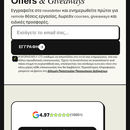
& Giveaways
Offers
Εγγραφείτε στο newsletter και ενημερωθείτε πρώτοι για
remote θέσεις εργασίας, δωρεάν courses, giveaways και
ειδικές προσφορές.
ΕΓΓΡΑΦΗ
Η WORKEARLY LTD επιθυμεί να αποστέλλει στο email σας ενημερώσεις, νέα και
remote.
άλλες προωθητικές επικοινωνίες. Έχετε τη δυνατότητα να ανακαλέσετε ανά
πάσα στιγμή τη συγκατάθεσή σας, επιλέγοντας τον σύνδεσμο «unsubscribe» στο
κάτω μέρος κάθε επικοινωνίας που θα λαμβάνετε. Περισσότερες πληροφορίες
μπορείτε να βρείτε στη
.
Δήλωση Προστασίας Προσωπικών Δεδομένων
4.97
(
1000+
)