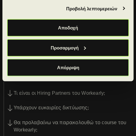
για νέα courses.
Προβολή λεπτομερειών
Ποια είναι η διαφορά του Workearly από τις
υπόλοιπες εκπαιδευτικές πλατφόρμες;
Αποδοχή
Σε ποιους απευθύνεται το Workearly;
Προσαρμογή
Θα μου βρείτε σίγουρα δουλειά;
Απόρριψη
Είναι αναγνωρισμένη η πιστοποίηση που
προσφέρει το Workearly;
Τι είναι οι Hiring Partners του Workearly;
Υπάρχουν ευκαιρίες δικτύωσης;
Θα προλαβαίνω να παρακολουθώ το course του
Workearly;