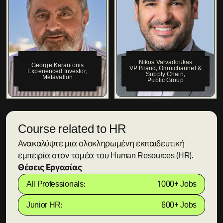
Nikos Varvadoukas
George Karantonis
VP Brand, Omnichannel &
Experienced Investor
,
Supply Chain
,
Metavallon
Public Group
Course related to HR
Ανακαλύψτε μια ολοκληρωμένη εκπαιδευτική
εμπειρία στον τομέα του Human Resources (HR).
Θέσεις Εργασίας
All Professionals:
1000+ Jobs
Junior HR:
600+ Jobs