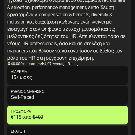
ηγεσία, σχεδιασμό ανθρώπινου δυναμικού, recruitment
& selection, performance management, εκπαίδευση
εργαζομένων, compensation & benefits, diversity &
inclusion και διαχείριση κινδύνων, ενώ κλείνει με
εισαγωγή στον ψηφιακό μετασχηματισμό και τις
μελλοντικές δεξιότητες του HR. Απευθύνεται τόσο σε
νέους HR professionals, όσο και σε στελέχη και
managers που θέλουν να κατανοήσουν σε βάθος τον
ρόλο του HR στη σύγχρονη επιχείρηση.
40.000+ Learners
4,97 Average Rating
ΔΙΆΡΚΕΙΑ
15+ ώρες
ΡΥΘΜΟΣ ΜΑΘΗΣΗΣ
Self-Paced
ΠΡΟΣΦΟΡΆ
€
115
από
€
400
ΕΝΑΡΞΗ