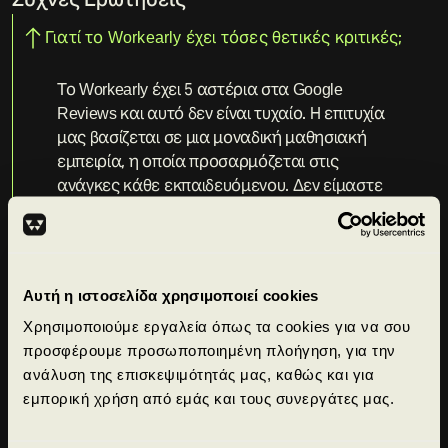
Συχνές Ερωτήσεις
Γιατί το Workearly έχει τόσες θετικές κριτικές;
Το Workearly έχει 5 αστέρια στα Google
Reviews και αυτό δεν είναι τυχαίο. Η επιτυχία
μας βασίζεται σε μια μοναδική μαθησιακή
εμπειρία, η οποία προσαρμόζεται στις
ανάγκες κάθε εκπαιδευόμενου. Δεν είμαστε
απλά μια πλατφόρμα μαθημάτων – είμαστε
ένας εκπαιδευτικός οργανισμός που παρέχει
εξατομικευμένη εκπαίδευση, hands-on
εμπειρίες και ουσιαστική υποστήριξη σε
Αυτή η ιστοσελίδα χρησιμοποιεί cookies
κάθε βήμα. Η ομάδα μας είναι πάντα
Χρησιμοποιούμε εργαλεία όπως τα cookies για να σου
διαθέσιμη για καθοδήγηση, ενώ το
προσφέρουμε προσωποποιημένη πλοήγηση, για την
εκπαιδευτικό μας περιεχόμενο εξελίσσεται
ανάλυση της επισκεψιμότητάς μας, καθώς και για
διαρκώς με βάση το feedback των χρηστών.
εμπορική χρήση από εμάς και τους συνεργάτες μας.
Γι’ αυτό, οι απόφοιτοί μας όχι μόνο αποκτούν
πρακτικές δεξιότητες αλλά και επιστρέφουν