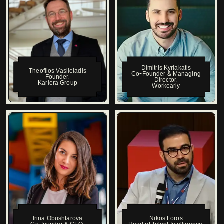
Dimitris Kyriakatis
Theofilos Vasileiadis
Co-Founder & Managing
Founder
,
Director
,
Kariera Group
Workearly
Irina Obushtarova
Nikos Foros