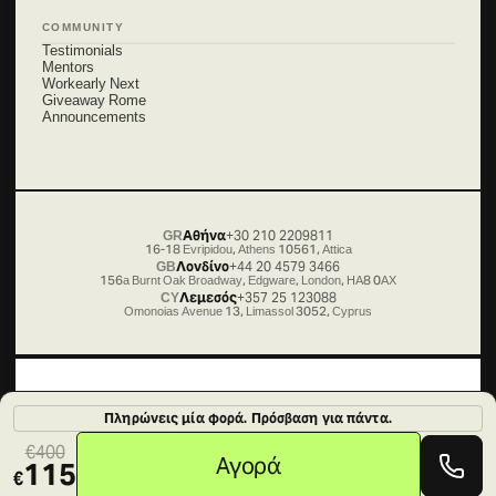
COMMUNITY
Testimonials
Mentors
Workearly Next
Giveaway Rome
Announcements
GR
Αθήνα
+30 210 2209811
16-18 Evripidou, Athens 10561, Attica
GB
Λονδίνο
+44 20 4579 3466
156a Burnt Oak Broadway, Edgware, London, HA8 0AX
CY
Λεμεσός
+357 25 123088
Omonoias Avenue 13, Limassol 3052, Cyprus
Copyright
2026
©, All Rights Reserved.
Πληρώνεις μία φορά. Πρόσβαση για πάντα.
Cookies
Όροι Χρήσης
Προσωπικά Δεδομένα
400
Αγορά
115